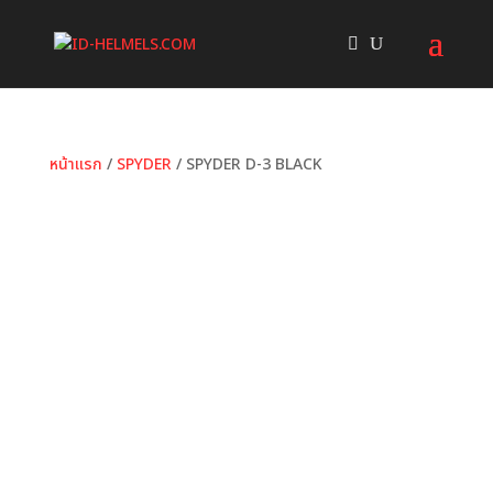
หน้าแรก
/
SPYDER
/ SPYDER D-3 BLACK
หมวดหมู่:
SPYDER
ป้ายกำกับ:
Black
,
D-3
,
ID HELMET
,
Matt Black
,
SPYDER