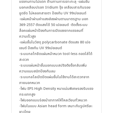
แรงทนทานไม่แตก ต้านทานการเจาะทะลุ -แผ่นชั้น
นอกเคลือบปรอท Iridium รุ้ง เคลือบสารกันรอย
ขูดขีด ไม่หลอกสายตา ป้องกัน UV 99เปอเซนต์
-แผ่นหน้าผ่านค่าแสงส่องผ่านตามมาตรฐาน มอก
369-2557 ตัดแสงได้ 50 เปอเซนต์ -ติดตั้งระบบ
ล็อคแผ่นหน้าป้องกันการเปิดเองจากแรงลมที่
ความเร็วสูง
-แผ่นชั้นในวัสดุ polycarbonate ตัดแสง 80 เปอ
เซนต์ ป้องกัน UV 99เปอเซนต์
-ระบบกลไกยึดแผ่นหน้าหมวก tool-less ถอดใส่ได้
สะดวก
-ระบบแผ่นหน้าชั้นนอกแบบสปริงดึงรั้งกลับเพิ่ม
ความแนบสนิทป้องกันลม
-ระบบกลไลเปิดปิดแผ่นชั้นในใช้งานได้สะดวกจาก
ภายนอกหมวก
-โฟม EPS High Density หนาแน่นพิเศษรองรับแรง
กระแทกสูง
-โฟมออกแบบร่องนำอากาศให้ไหลเวียนทั่วหมวก
-โฟมในแบบ Asian head form เหมาะกับรูปศรีษะ
ชาวไทย