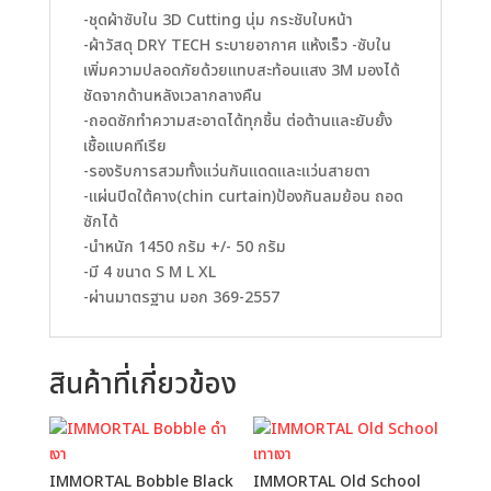
-ชุดผ้าซับใน 3D Cutting นุ่ม กระชับใบหน้า
-ผ้าวัสดุ DRY TECH ระบายอากาศ แห้งเร็ว -ซับใน
เพิ่มความปลอดภัยด้วยแทบสะท้อนแสง 3M มองได้
ชัดจากด้านหลังเวลากลางคืน
-ถอดซักทำความสะอาดได้ทุกชิ้น ต่อต้านและยับยั้ง
เชื้อแบคทีเรีย
-รองรับการสวมทั้งแว่นกันแดดและแว่นสายตา
-แผ่นปิดใต้คาง(chin curtain)ป้องกันลมย้อน ถอด
ซักได้
-นำหนัก 1450 กรัม +/- 50 กรัม
-มี 4 ขนาด S M L XL
-ผ่านมาตรฐาน มอก 369-2557
สินค้าที่เกี่ยวข้อง
IMMORTAL Bobble Black
IMMORTAL Old School