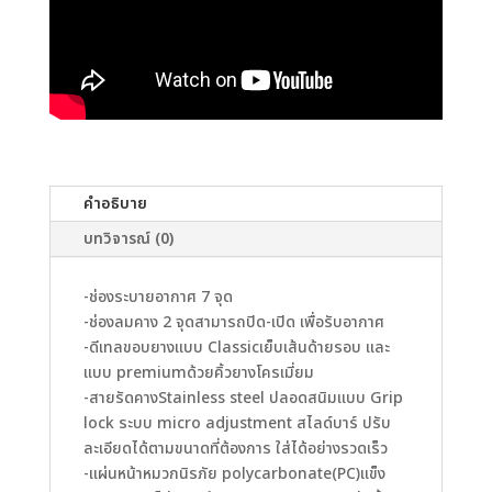
คำอธิบาย
บทวิจารณ์ (0)
-ช่องระบายอากาศ 7 จุด
-ช่องลมคาง 2 จุดสามารถปิด-เปิด เพื่อรับอากาศ
-ดีเทลขอบยางแบบ Classicเย็บเส้นด้ายรอบ และ
แบบ premiumด้วยคิ้วยางโครเมี่ยม
-สายรัดคางStainless steel ปลอดสนิมแบบ Grip
lock ระบบ micro adjustment สไลด์บาร์ ปรับ
ละเอียดได้ตามขนาดที่ต้องการ ใส่ได้อย่างรวดเร็ว
-แผ่นหน้าหมวกนิรภัย polycarbonate(PC)แข็ง