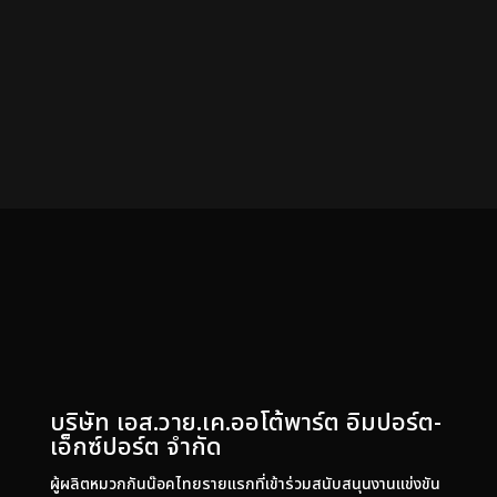
FOLLOW US
บริษัท เอส.วาย.เค.ออโต้พาร์ต อิมปอร์ต-
เอ็กซ์ปอร์ต จำกัด
ผู้ผลิตหมวกกันน๊อคไทยรายแรกที่เข้าร่วมสนับสนุนงานแข่งขัน