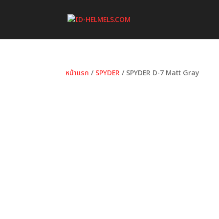
หน้าแรก
/
SPYDER
/ SPYDER D-7 Matt Gray
หมวดหมู่:
SPYDER
ป้ายกำกับ:
D-7
,
ID HELMET
,
Ma