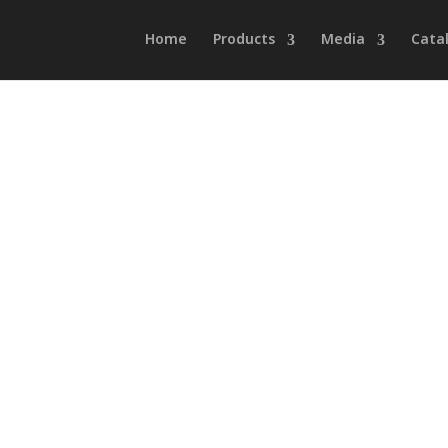
Home
Products
Media
Cata
tt GRAY
,
SPYDER