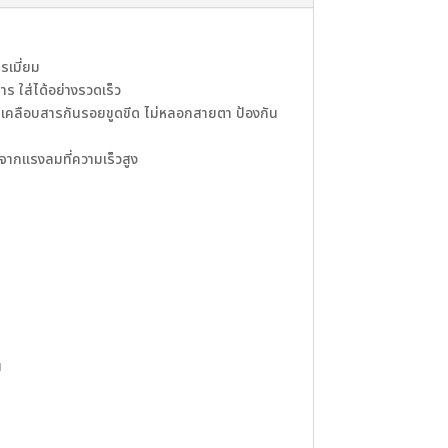
รเมี่ยม
 ใส่ได้อย่างรวดเร็ว
 เคลือบสารกันรอยขูดขีด ไม่หลอกสายตา ป้องกัน
จากแรงลมที่ความเร็วสูง
น