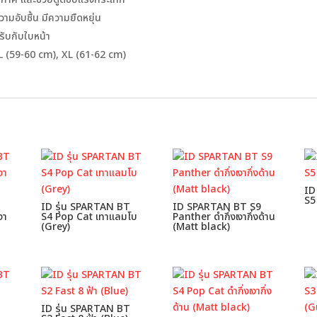
ามอับชื้น มีความยืดหยุ่น
รับกับใบหน้า
 L (59-60 cm), XL (61-62 cm)
ID
S5
ID รุ่น SPARTAN BT
ID SPARTAN BT S9
งา
S4 Pop Cat เทาแลมโบ
Panther ดำกึ่งเงากึ่งด้าน
(Grey)
(Matt black)
ID รุ่น SPARTAN BT