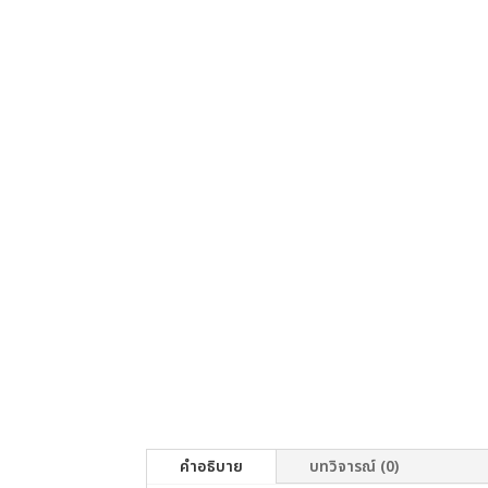
คำอธิบาย
บทวิจารณ์ (0)