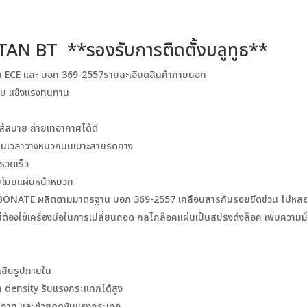
RTAN BT **รองรับการติดตั้งบลูทูธ**
 ECE และ มอก 369-2557รายละเอียดสินค้าภายนอก
ศษ แข็งแรงทนทาน
ส่สบาย ถ่ายเทอากาศได้ดี
นลื่นเวลาวางหมวกบนเบาะสายรัดคาง
รวดเร็ว
ขโมยแผ่นหน้าหมวก
ARBONATE ผลิตตามมาตรฐาน มอก 369-2557 เคลือบสารกันรอยขีดข่วน ไม่หล
งใช้เครื่องมือในการเปลี่ยนถอด กลไกล๊อคแผ่นเป็นสปริงดึงล๊อค เพิ่มความมั่นใ
เสียรูปภายใน
 density รับแรงกระแทกได้สูง
อากาศ และช่วยดูดซับแรงกระเทก