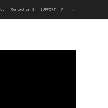
log
Contact us
SUPPORT