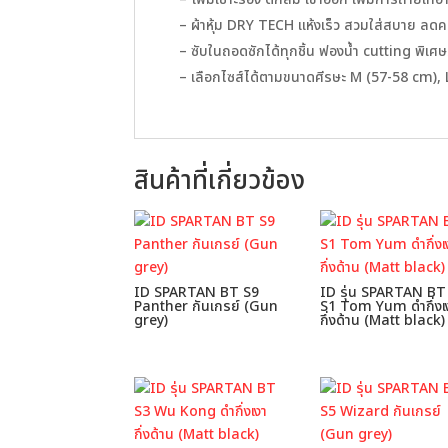
– ผ้าหุ้ม DRY TECH แห้งเร็ว สวมใส่สบาย ลดคว
– ซับในถอดซักได้ทุกชิ้น ฟองน้ำ cutting พิเศษ
– เลือกไซส์ได้ตามขนาดศีรษะ M (57-58 cm),
สินค้าที่เกี่ยวข้อง
ID SPARTAN BT S9
ID รุ่น SPARTAN BT
Panther กันเกรย์ (Gun
S1 Tom Yum ดำกึ่งเ
grey)
กึ่งด้าน (Matt black)