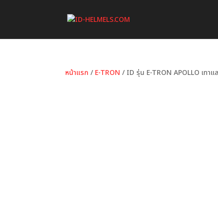
หน้าแรก
/
E-TRON
/ ID รุ่น E-TRON APOLLO เทาแล
หมวดหมู่:
E-TRON
ป้ายกำกับ:
APOLLO
,
E-TRON
,