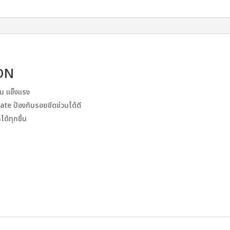
RON
น แข็งแรง
te ป้องกันรอยขีดข่วนได้ดี
ด้ทุกชิ้น