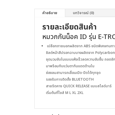
คำอธิบาย
บทวิจารณ์ (0)
รายละเอียดสินค้า
หมวกกันน็อค ID รุ่น E-T
เปลือกภายนอกผลิตจาก ABS ชนิดพิเศษทนทา
ชิลด์หน้าสีปรอทฉาบบางผลิตจาก Polycarbona
ชุดนวมซับในแบบแห้งเร็วลดความอับชื้น ถอดซักไ
มาพร้อมกับแว่นตากันแดดด้านใน
ช่องลมสามารถเลื่อนเปิด-ปิดได้ทุกจุด
รองรับการติดตั้ง BLUETOOTH
สายรัดคาง QUICK RELEASE แบบสไลด์บาร์
เริ่มต้นที่ไซส์ M L XL 2XL