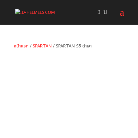
หน้าแรก
/
SPARTAN
/ SPARTAN S5 ดำเงา
หมวดหมู่:
SPARTAN
ป้ายกำกับ:
ID HELMET
,
S5
,
SPARTAN
,
ดำเงา