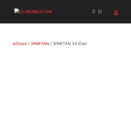
หน้าแรก
/
SPARTAN
/ SPARTAN S4 ดำเงา
หมวดหมู่:
SPARTAN
ป้ายกำกับ:
ID HELMET
,
S4
,
SPARTAN
,
ดำเงา