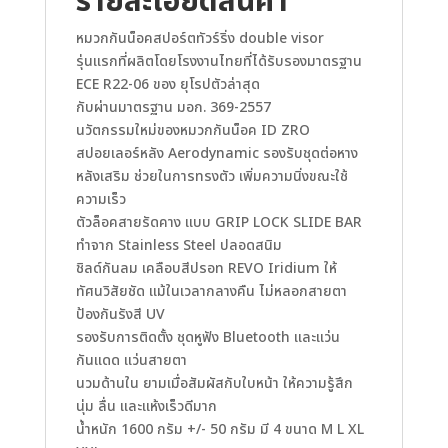
รายละเอียดสินค้า
หมวกกันน็อคสปอร์ตทัวร์ริ่ง double visor
รุ่นแรกที่ผลิตโดยโรงงานไทยที่ได้รับรองมาตรฐาน
ECE R22-06 ของ ยุโรปตัวล่าสุด
กับผ่านมาตรฐาน มอก. 369-2557
นวัตกรรมใหม่ของหมวกกันน็อค ID ZRO
สปอยเลอร์หลัง Aerodynamic รองรับชุดต่อหาง
หลังเสริม ช่วยในการทรงตัว เพิ่มความนิ่งขณะใช้
ความเร็ว
ตัวล็อคสายรัดคาง แบบ GRIP LOCK SLIDE BAR
ทำจาก Stainless Steel ปลอดสนิม
ชิลด์กันลม เคลือบสีปรอท REVO Iridium ให้
ทัศนวิสัยชัด แม้ในเวลากลางคืน ไม่หลอกสายตา
ป้องกันรังสี UV
รองรับการติดตั้ง ชุดหูฟัง Bluetooth และแว่น
กันแดด แว่นสายตา
นวมด้านใน ยามเมื่อสัมผัสกับใบหน้า ให้ความรู้สึก
นุ่ม ลื่น และแห้งเร็วดีมาก
น้ำหนัก 1600 กรัม +/- 50 กรัม มี 4 ขนาด M L XL