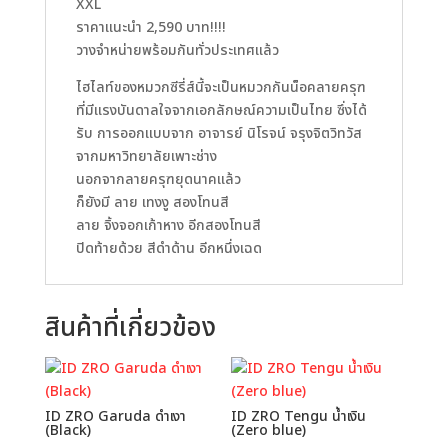
XXL
ราคาแนะนำ 2,590 บาท!!!!
วางจำหน่ายพร้อมกันทั่วประเทศแล้ว
ไฮไลท์ของหมวกซีรี่ส์นี้จะเป็นหมวกกันน็อคลายครุฑ
ที่มีแรงบันดาลใจจากเอกลักษณ์ความเป็นไทย ซึ่งได้
รับ การออกแบบจาก อาจารย์ นิโรจน์ จรุงจิตวิทวัส
จากมหาวิทยาลัยเพาะช่าง
นอกจากลายครุฑยุดนาคแล้ว
ก็ยังมี ลาย เทงงู สองโทนสี
ลาย จิ้งจอกเก้าหาง อีกสองโทนสี
ปิดท้ายด้วย สีดำด้าน อีกหนึ่งเฉด
สินค้าที่เกี่ยวข้อง
ID ZRO Garuda ดำเงา
ID ZRO Tengu น้ำเงิน
(Black)
(Zero blue)