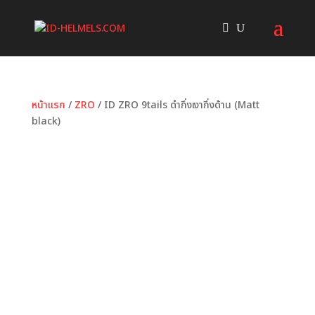
หน้าแรก
/
ZRO
/ ID ZRO 9tails ดำกึ่งเงากึ่งด้าน (Matt
black)
หมวดหมู่:
ZRO
ป้ายกำกับ:
9tails
,
ID
,
Matt Black
,
ZRO
,
ดำกึ่งเงากึ่งด้าน