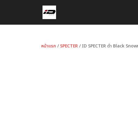
หน้าแรก
/
SPECTER
/ ID SPECTER ดำ Black Snowm
หมวดหมู่:
SPECTER
ป้ายกำกับ:
Black
,
ID HELMET
SPECTER
,
ดำ
,
สโนว์โมบิล