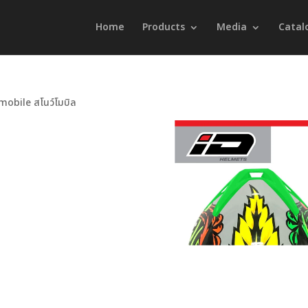
Home
Products
Media
Catal
obile สโนว์โมบิล
,
ID SPECTER
,
Snowmobile
,