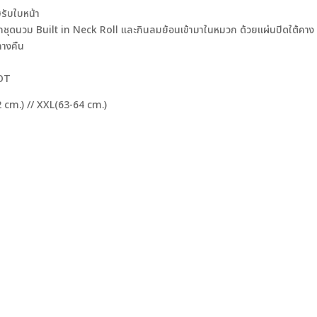
ษรับใบหน้า
จากชุดนวม Built in Neck Roll และกินลมย้อนเข้ามาในหมวก ด้วยแผ่นปิดใต้ค
ลางคืน
DOT
2 cm.) // XXL(63-64 cm.)