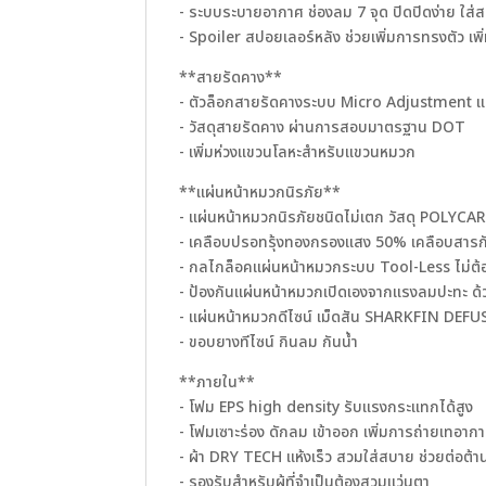
- ระบบระบายอากาศ ช่องลม 7 จุด ปิดปิดง่าย ใส่
- Spoiler สปอยเลอร์หลัง ช่วยเพิ่มการทรงตัว เพิ
**สายรัดคาง**
- ตัวล็อกสายรัดคางระบบ Micro Adjustment แบบ
- วัสดุสายรัดคาง ผ่านการสอบมาตรฐาน DOT
- เพิ่มห่วงแขวนโลหะสำหรับแขวนหมวก
**แผ่นหน้าหมวกนิรภัย**
- แผ่นหน้าหมวกนิรภัยชนิดไม่เตก วัสดุ POL
- เคลือบปรอทรุ้งทองกรองแสง 50% เคลือบสารก
- กลไกล็อคแผ่นหน้าหมวกระบบ Tool-Less ไม่ต้อง
- ป้องกันแผ่นหน้าหมวกเปิดเองจากแรงลมปะทะ ด้
- แผ่นหน้าหมวกดีไซน์ เม็ดสัน SHARKFIN DEFU
- ขอบยางทีไซน์ กินลม กันน้ำ
**ภายใน**
- โฟม EPS high density รับแรงกระแทกได้สูง
- โฟมเซาะร่อง ดักลม เข้าออก เพิ่มการถ่ายเทอา
- ผ้า DRY TECH แห้งเร็ว สวมใส่สบาย ช่วยต่อต้านย
- รองรับสำหรับผู้ที่จําเป็นต้องสวมแว่นตา