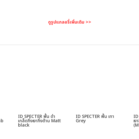
ดูรูปแกลอรี่เพิ่มเติม >>
ID SPECTER พื้น ดำ
ID SPECTER พื้น เทา
ID
ab
เกล็ดกึ่งเงากึ่งด้าน Matt
Grey
เง
black
(M