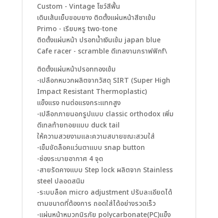
Custom - Vintage โชว์สีพื้น
เดินเส้นเย็บขอบยาง ติดตั้งแผ่นหน้าสีชาเข้ม
Primo - เรียบหรู two-tone
ติดตั้งแผ่นหน้า ปรอทน้ำเงินเข้ม japan blue
Cafe racer - scramble ดีเทลงานกราฟฟิกf\
ติดตั้งแผ่นหน้าปรอททองเข้ม
-เปลือกหมวกผลิตจากวัสดุ SIRT (Super High
Impact Resistant Thermoplastic)
แข็งแรง ทนต่อแรงกระแทกสูง
-เปลือกภายนอกรูปแบบ classic orthodox เพิ่ม
ดีเทลท้ายทอยแบบ duck tail
ให้ความสวยงามและความสบายขณะสวมใส่
-เข็มขัดล็อคแว่นตาแบบ snap button
-ช่องระบายอากาศ 4 จุด
-สายรัดคางแบบ Step lock ผลิตจาก Stainless
steel ปลอดสนิม
-ระบบล็อค micro adjustment ปรับละเอียดได้
ตามขนาดที่ต้องการ ถอดใส่ได้อย่างรวดเร็ว
-แผ่นหน้าหมวกนิรภัย polycarbonate(PC)แข็ง