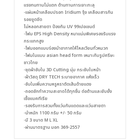
แรงทนทานไม่แตก ต้านทานการเจาะทะลุ
-แผ่นหน้าเคลือบปรอท Iridium รุ้ง เคลือบสารกัน
รอยขูดขีด
ไม่หลอกสายตา ป้องกัน UV 99เปอเซนต์
-โฟม EPS High Density หนาแน่นพิเศษรองรับแรง
กระแทกสูง
-โฟมออกแบบร่องนำอากาศให้ไหลเวียนทั่วหมวก
-โฟมในแบบ asian head form เหมาะกับรูปศรีษะ
ชาวไทย
-ชุดผ้าซับใน 3D Cutting นุ่ม กระชับใบหน้า
-ผ้าวัสดุ DRY TECH ระบายอากาศ แห้งเร็ว
-ซับในเพิ่มความหรูหราตัดเส้นด้ายแดง
-ถอดซักทำความสะอาดได้ทุกชิ้น ต่อต้านและยับยั้ง
เชื้อแบคทีเรีย
-รองรับการสวมทั้งแว่นกันแดดและแว่นสายตา
-นำหนัก 1100 กรัม +/- 50 กรัม
-มี 3 ขนาด M L XL
-ผ่านมาตรฐาน มอก 369-2557