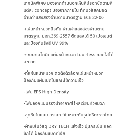
เทคนิคพิเศษ มองจากด้านนอกเห็นสีปรอทชัดตามสี
แต่ละ concept มองจากภายใน ทัศนวิสัยคมชัด
ผ่านค่าแสงส่องผ่านตามมาตรฐาน ECE 22-06
-แผ่นหน้าหมวกนิรภัย ผ่านค่าแสงส่องผ่านตาม
มาตรฐาน มอก.369-2557 ตัดแสงได้ 50 เปอเซนต์
และป้องกันรังสี UV 99%
-ระบบกลไกยึดแผ่นหน้าหมวก tool-less ถอดใส่ได้
สะดวก
-ที่แผ่นหน้าหมวก ติดตั้งตัวล็อคแผ่นหน้าหมวก
ป้องกันแผ่นเปิดในขณะใช้ความเร็ว
-โฟม EPS High Density
-โฟมออกแบบร่องนำอากาศใ้ไหลเวียนทั่วหมวก
-ชุดซับในแบบ asian fit เหมาะกับรูปศรีษะชาวไทย
-ผ้าซับในวัสดุ DRY TECH แห้งเร็ว นุ่มกระชับ ถอด
ซักได้ ป้องกันแบคทีเรีย