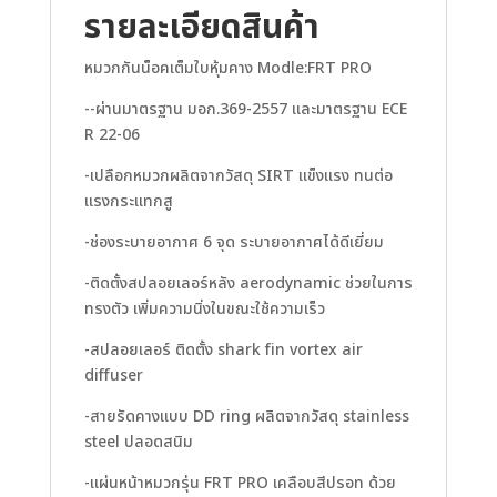
รายละเอียดสินค้า
หมวกกันน็อคเต็มใบหุ้มคาง Modle:FRT PRO
--ผ่านมาตรฐาน มอก.369-2557 และมาตรฐาน ECE
R 22-06
-เปลือกหมวกผลิตจากวัสดุ SIRT แข็งแรง ทนต่อ
แรงกระแทกสู
-ช่องระบายอากาศ 6 จุด ระบายอากาศได้ดีเยี่ยม
-ติดตั้งสปลอยเลอร์หลัง aerodynamic ช่วยในการ
ทรงตัว เพิ่มความนิ่งในขณะใช้ความเร็ว
-สปลอยเลอร์ ติดตั้ง shark fin vortex air
diffuser
-สายรัดคางแบบ DD ring ผลิตจากวัสดุ stainless
steel ปลอดสนิม
-แผ่นหน้าหมวกรุ่น FRT PRO เคลือบสีปรอท ด้วย