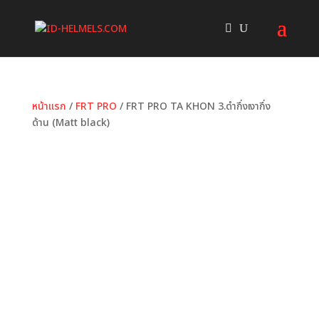
หน้าแรก
/
FRT PRO
/ FRT PRO TA KHON 3.ดำกึ่งเงากึ่ง
ด้าน (Matt black)
หมวดหมู่:
FRT PRO
ป้ายกำกับ:
3.ดำกึ่งเงากึ่งด้าน
,
FRT
PRO
,
ID HELMET
,
Matt Black
,
TA KHON